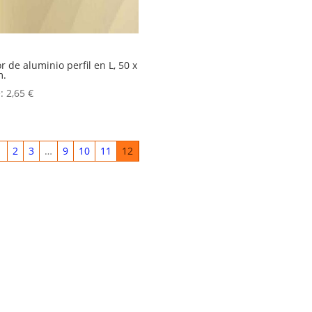
r de aluminio perfil en L, 50 x
m.
e:
2,65
€
1
2
3
…
9
10
11
12