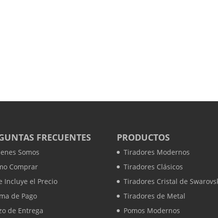
GUNTAS FRECUENTES
PRODUCTOS
ienes Somos
Tiradores Modernos
mo Comprar
Tiradores Clásicos
 Incluye el Precio
Tiradores Cristal de Swarovs
rma de Pago
Tiradores de Metal
zo de Entrega
Pomos Modernos