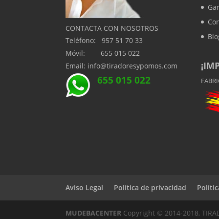
Gar
Con
CONTACTA CON NOSOTROS
Blo
Teléfono: 957 51 70 33
Móvil: 655 015 022
¡IM
Email: info@tiradoresypomos.com
655 015 022
FABR
Aviso Legal
Política de privacidad
Políti
MUDEBACENTER
Copyright © 2014-2018, TIR