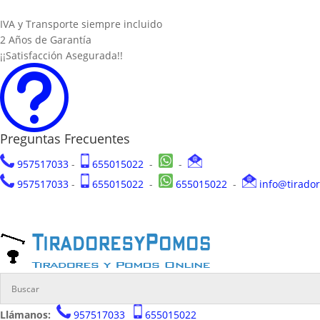
IVA y Transporte siempre incluido
2 Años de Garantía
¡¡Satisfacción Asegurada!!
t
Preguntas Frecuentes
957517033
-
655015022
-
-
957517033
-
655015022
-
655015022
-
info@tirado
Llámanos:
957517033
655015022