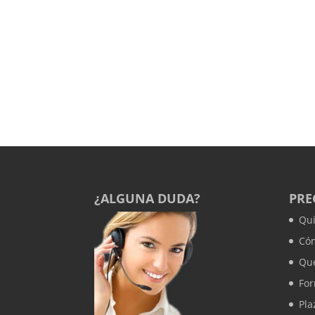
¿ALGUNA DUDA?
PRE
Qu
Có
Que
Fo
Pla