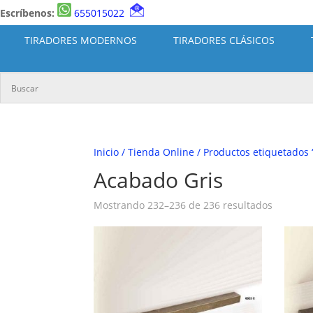
Escríbenos:
655015022
TIRADORES MODERNOS
TIRADORES CLÁSICOS
Inicio
/
Tienda Online
/
Productos etiquetados 
Acabado Gris
Ordena
Mostrando 232–236 de 236 resultados
por
los
últimos