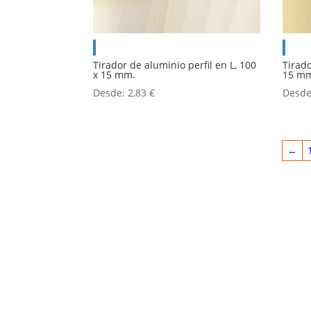
Tirador de aluminio perfil en L, 100
Tirado
x 15 mm.
15 m
Desde:
2,83
€
Desd
←