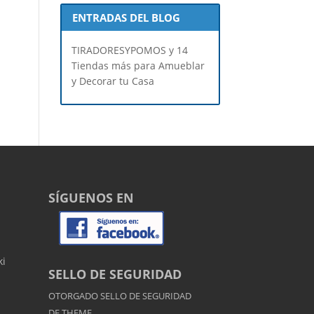
ENTRADAS DEL BLOG
TIRADORESYPOMOS y 14
Tiendas más para Amueblar
y Decorar tu Casa
SÍGUENOS EN
ki
SELLO DE SEGURIDAD
OTORGADO SELLO DE SEGURIDAD
DE
THEME