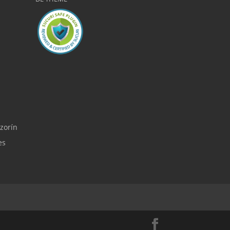
zorín
es