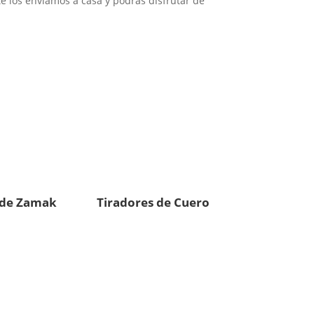
e los enviamos a casa y podrás disfrutar de
 de Zamak
Tiradores de Cuero