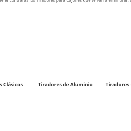
 encontrarás los Tiradores para Cajones que te van a enamorar, t
s Clásicos
Tiradores de Aluminio
Tiradores