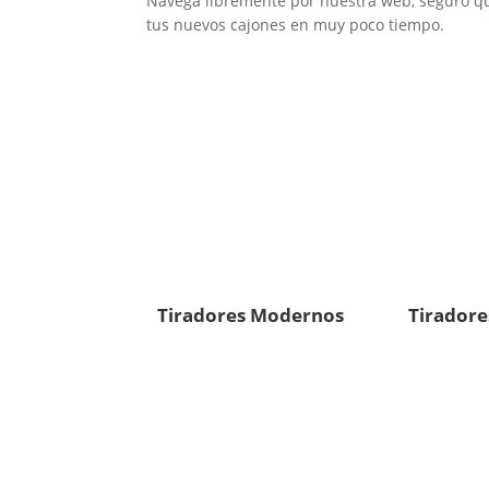
Navega libremente por nuestra web, seguro que
tus nuevos cajones en muy poco tiempo.
Tiradores Modernos
Tiradore