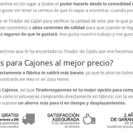
online es sin lugar a dudas el
poder hacerlo desde la comodidad 
e guste sin tener la certeza de que lo vayas a encontrar, cuando 
ar el Tirador de Cajón para verificar la calidad de este, por lo qu
son sometidos a
altos controles de calidad
para que cuando te lle
s seguros de que te gustará.
Nos gusta nuestro trabajo y nos gust
decirnos que le ha encantado su Tirador de Cajón, por eso hacemos
s para Cajones
al mejor precio?
rectamente a fábrica te saldrá más barato
, ya que te ahorras todos
ncontrarás en Ikea ni en Zara Home.
a Cajones
, así que
Tiradoresypomos es tu mejor opción para compr
 como si estuvieras comprando directamente en fábrica, con la 
que supone
un ahorro más para ti en tiempo y desplazamientos.