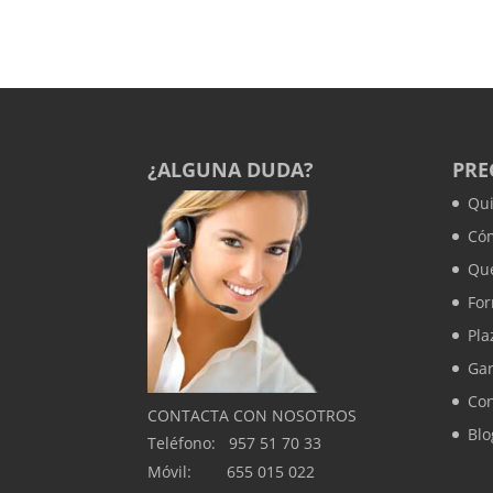
¿ALGUNA DUDA?
PRE
Qu
Có
Que
Fo
Pla
Gar
Con
CONTACTA CON NOSOTROS
Blo
Teléfono: 957 51 70 33
Móvil: 655 015 022