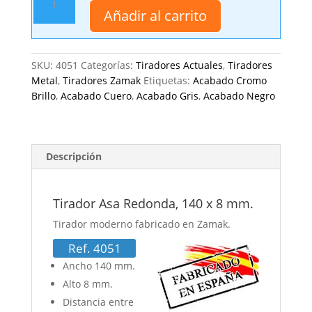
Asa
Añadir al carrito
Redonda,
140
x
SKU:
4051
Categorías:
Tiradores Actuales
,
Tiradores
8
Metal
,
Tiradores Zamak
Etiquetas:
Acabado Cromo
mm.
Brillo
,
Acabado Cuero
,
Acabado Gris
,
Acabado Negro
cantidad
Descripción
Tirador Asa Redonda, 140 x 8 mm.
Tirador moderno fabricado en Zamak.
Ref. 4051
Ancho 140 mm.
Alto 8 mm.
Distancia entre