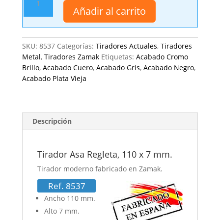
Asa
Añadir al carrito
Regleta,
110
x
SKU:
8537
Categorías:
Tiradores Actuales
,
Tiradores
7
Metal
,
Tiradores Zamak
Etiquetas:
Acabado Cromo
mm.
Brillo
,
Acabado Cuero
,
Acabado Gris
,
Acabado Negro
,
cantidad
Acabado Plata Vieja
Descripción
Tirador Asa Regleta, 110 x 7 mm.
Tirador moderno fabricado en Zamak.
Ref. 8537
Ancho 110 mm.
Alto 7 mm.