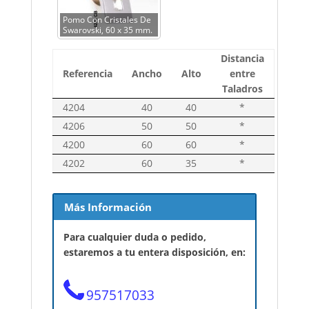
Pomo Con Cristales De
Swarovski, 60 x 35 mm.
Distancia
Referencia
Ancho
Alto
entre
Taladros
4204
40
40
*
4206
50
50
*
4200
60
60
*
4202
60
35
*
Más Información
Para cualquier duda o pedido,
estaremos a tu entera disposición, en:
957517033