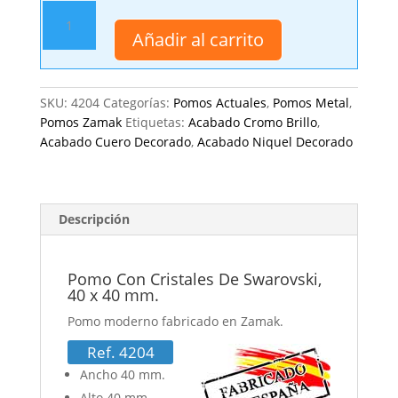
Pomo
Con
Añadir al carrito
Cristales
De
Swarovski,
SKU:
4204
Categorías:
Pomos Actuales
,
Pomos Metal
,
40
Pomos Zamak
Etiquetas:
Acabado Cromo Brillo
,
x
Acabado Cuero Decorado
,
Acabado Niquel Decorado
40
mm.
cantidad
Descripción
Pomo Con Cristales De Swarovski,
40 x 40 mm.
Pomo moderno fabricado en Zamak.
Ref. 4204
Ancho 40 mm.
Alto 40 mm.