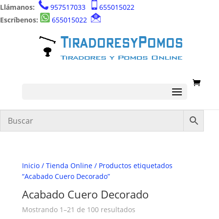
Llámanos:
957517033
655015022
Escríbenos:
655015022
Inicio
/
Tienda Online
/ Productos etiquetados
“Acabado Cuero Decorado”
Acabado Cuero Decorado
Ordenado
Mostrando 1–21 de 100 resultados