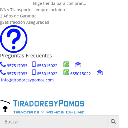
Elige tienda para comprar...
IVA y Transporte siempre incluido
2 Años de Garantía
¡¡Satisfacción Asegurada!!
t
Preguntas Frecuentes
957517033
-
655015022
-
-
957517033
-
655015022
-
655015022
-
info@tiradoresypomos.com