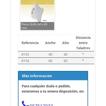
Pomo Grifo, 60 x 60
mm.
Distancia
Referencia
Ancho
Alto
entre
Taladros
8155
40
40
*
8154
60
60
*
Más Información
Para cualquier duda o pedido,
estaremos a tu entera disposición, en:
957517033