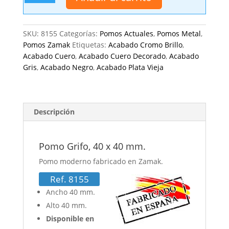
40
x
40
SKU:
8155
Categorías:
Pomos Actuales
,
Pomos Metal
,
mm.
Pomos Zamak
Etiquetas:
Acabado Cromo Brillo
,
cantidad
Acabado Cuero
,
Acabado Cuero Decorado
,
Acabado
Gris
,
Acabado Negro
,
Acabado Plata Vieja
Descripción
Pomo Grifo, 40 x 40 mm.
Pomo moderno fabricado en Zamak.
Ref. 8155
Ancho 40 mm.
Alto 40 mm.
Disponible en