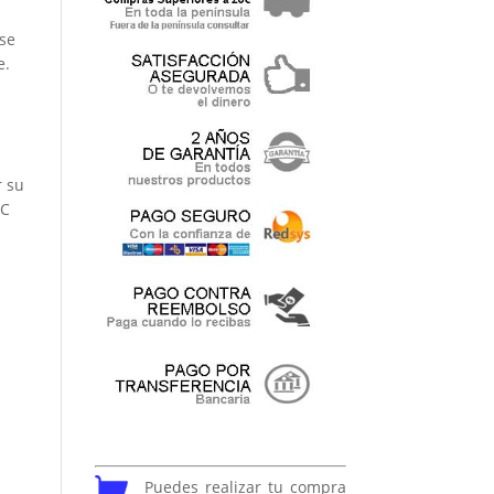
se
e.
r su
SC
Puedes realizar tu compra