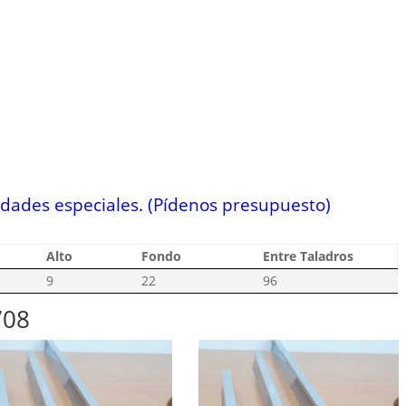
idades especiales. (Pídenos presupuesto)
Alto
Fondo
Entre Taladros
9
22
96
708