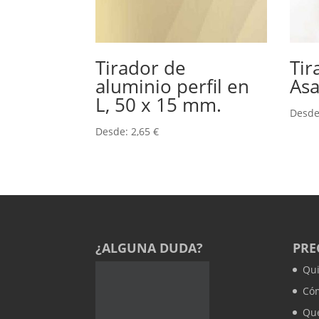
Tirador de
Tir
aluminio perfil en
Asa
L, 50 x 15 mm.
Desd
Desde:
2,65
€
¿ALGUNA DUDA?
PRE
Qu
Có
Que