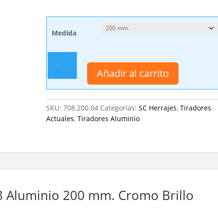
Medida
Tirador
SC
Añadir al carrito
Herrajes
708
Aluminio
SKU:
708.200.04
Categorías:
SC Herrajes
,
Tiradores
200
Actuales
,
Tiradores Aluminio
mm.
Cromo
Brillo
cantidad
08 Aluminio 200 mm. Cromo Brillo