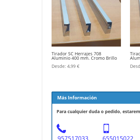
Tirador SC Herrajes 708
Tira
Aluminio 400 mm. Cromo Brillo
Alum
Desde:
4,99
€
Des
Más Información
Para cualquier duda o pedido, estaremo
957517033
655015022