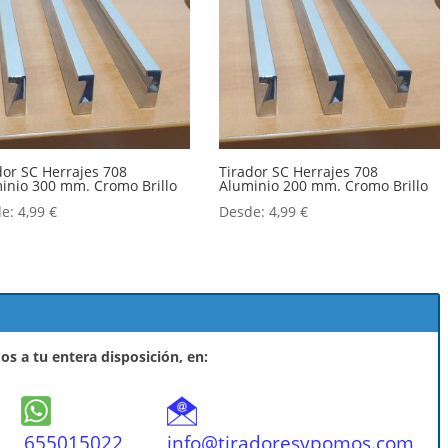
dor SC Herrajes 708
Tirador SC Herrajes 708
inio 300 mm. Cromo Brillo
Aluminio 200 mm. Cromo Brillo
de:
4,99
€
Desde:
4,99
€
s a tu entera disposición, en:
655015022
info@tiradoresypomos.com