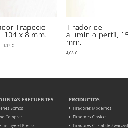
ador Trapecio
Tirador de
, 104 x 8 mm.
aluminio perfil, 1
mm.
e:
3,37
€
4,68
€
GUNTAS FRECUENTES
PRODUCTOS
ienes Somos
Tiradores Modernos
mo Comprar
Tiradores Clásicos
 Incluye el Precio
Tiradores Cristal de Swarovs