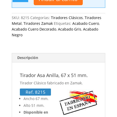
Anilla,
67
x
SKU:
8215
Categorías:
Tiradores Clásicos
,
Tiradores
51
Metal
,
Tiradores Zamak
Etiquetas:
Acabado Cuero
,
mm.
Acabado Cuero Decorado
,
Acabado Gris
,
Acabado
cantidad
Negro
Descripción
Tirador Asa Anilla, 67 x 51 mm.
Tirador Clásico fabricado en Zamak.
Ref. 8215
Ancho 67 mm.
Alto 51 mm.
Disponible en