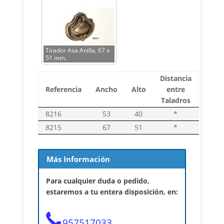
Tirador Asa Anilla, 67 x
51 mm.
Distancia
Referencia
Ancho
Alto
entre
Taladros
8216
53
40
*
8215
67
51
*
Más Información
Para cualquier duda o pedido,
estaremos a tu entera disposición, en:
957517033