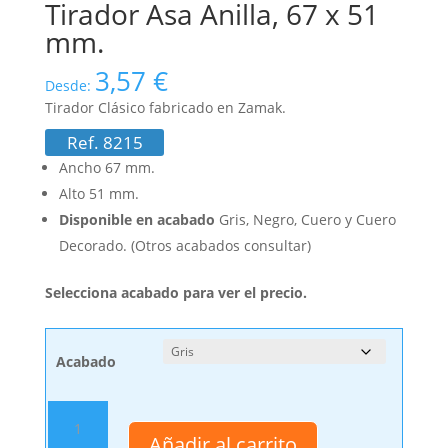
Tirador Asa Anilla, 67 x 51
mm.
3,57
€
Desde:
Tirador Clásico fabricado en Zamak.
Ref. 8215
Ancho 67 mm.
Alto 51 mm.
Disponible en acabado
Gris, Negro, Cuero y Cuero
Decorado. (Otros acabados consultar)
Selecciona acabado para ver el precio.
Acabado
Tirador
Asa
Añadir al carrito