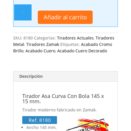
Tirador
Asa
Añadir al carrito
Curva
Con
Bola
SKU:
8180
Categorías:
Tiradores Actuales
,
Tiradores
145
Metal
,
Tiradores Zamak
Etiquetas:
Acabado Cromo
x
Brillo
,
Acabado Cuero
,
Acabado Cuero Decorado
15
mm.
cantidad
Descripción
Tirador Asa Curva Con Bola 145 x
15 mm.
Tirador moderno fabricado en Zamak.
Ref. 8180
Ancho 145 mm.