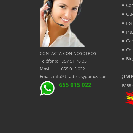
Có
Que
Fo
Pla
Gar
Con
CONTACTA CON NOSOTROS
Blo
Teléfono: 957 51 70 33
Móvil: 655 015 022
¡IM
Email: info@tiradoresypomos.com
655 015 022
FABR