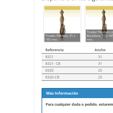
Tirador Péndulo c
Tirador Péndulo, 31 x
Bocallave, 31 x 16
165 mm.
mm.
Referencia
Ancho
8321
31
8321- CB
31
8320
25
8320-CB
25
Más Información
Para cualquier duda o pedido, estaremo