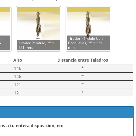
on
Tirador Péndulo Con
5
Tirador Péndulo, 25 x
Bocallaves, 25 x 121
121 mm.
mm.
Alto
Distancia entre Taladros
146
*
146
*
121
*
121
*
s a tu entera disposición, en: