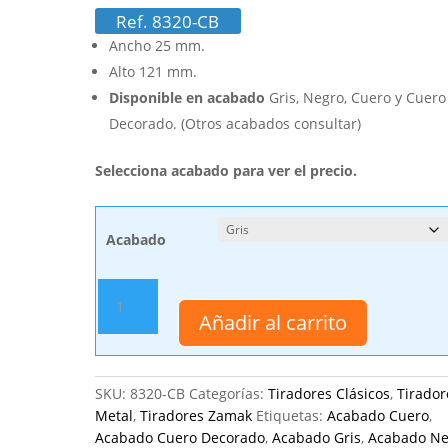
Ref. 8320-CB
Ancho 25 mm.
Alto 121 mm.
Disponible en acabado
Gris, Negro, Cuero y Cuero
Decorado. (Otros acabados consultar)
Selecciona acabado para ver el precio.
Acabado
Tirador
Péndulo
Añadir al carrito
Con
Bocallaves,
25
SKU:
8320-CB
Categorías:
Tiradores Clásicos
,
Tirador
x
Metal
,
Tiradores Zamak
Etiquetas:
Acabado Cuero
,
121
Acabado Cuero Decorado
,
Acabado Gris
,
Acabado Ne
mm.