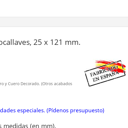
cantidad
callaves, 25 x 121 mm.
ero y Cuero Decorado. (Otros acabados
idades especiales. (Pídenos presupuesto)
es medidas (en mm).