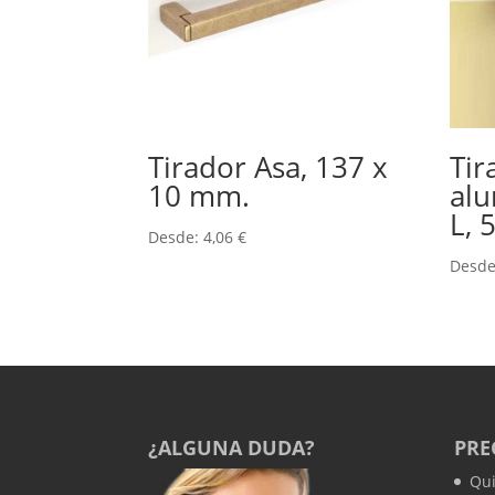
Tirador Asa, 137 x
Tir
10 mm.
alu
L, 
Desde:
4,06
€
Desd
¿ALGUNA DUDA?
PRE
Qu