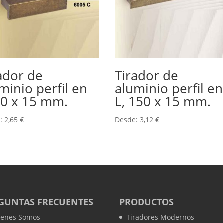
ador de
Tirador de
minio perfil en
aluminio perfil en
50 x 15 mm.
L, 150 x 15 mm.
e:
2,65
€
Desde:
3,12
€
GUNTAS FRECUENTES
PRODUCTOS
ienes Somos
Tiradores Modernos