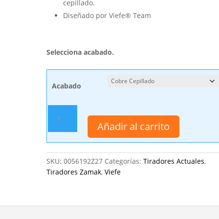
cepillado.
Diseñado por Viefe® Team
Selecciona acabado.
Acabado
Tirador
Viefe
Añadir al carrito
0056
Asa
U
SKU:
0056192Z27
Categorías:
Tiradores Actuales
,
200.5
Tiradores Zamak
,
Viefe
mm.
Latón
Cepillado
cantidad